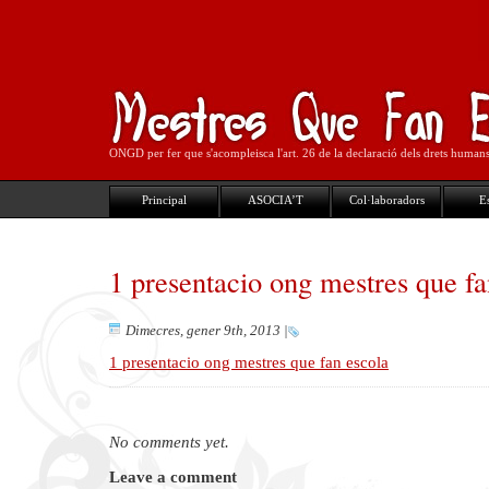
ONGD per fer que s'acompleisca l'art. 26 de la declaració dels drets human
Principal
ASOCIA’T
Col·laboradors
Es
1 presentacio ong mestres que fa
Dimecres, gener 9th, 2013
|
1 presentacio ong mestres que fan escola
No comments yet.
Leave a comment